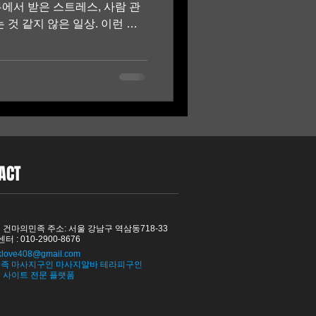
에서 받은 스트레스, 사람 관
 것 같지 않은 일상. 이런 순
 바로 스웨디시 마사지다 . 스
 관리가 아니라, 지친 하루를
’에 가깝다. 지친 하루 끝 이런
거운 사람, 충분히 자도 피로가
디시는 좋은 선택이 될 수 있
휴식을 원하는 사람에게 스웨디
이다. 몸과 마음이 동시에 쉬
ACT
 단순히 누워 있는 시간이 아
간과 안정적인 분위기 속에서
으로부터 완전히 분리된 느낌을
경 속에서 관리를 받
 건마의민족 주소: 서울 강남구 역삼동718-33
터 : 010-2900-8676
klove408@gmail.com
족 마사지구인 마사지알바 테라피구인
직 사이트 전문 플랫폼