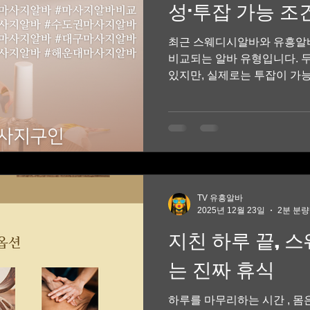
성·투잡 가능 조
전주룸알바
룸싸롱
유흥알바키워드
유흥알바
유흥알바사
최근 스웨디시알바와 유흥알바
비교되는 알바 유형입니다. 
있지만, 실제로는 투잡이 가능
문에 본인 상황에 맞는 선택
유흥알바 여성 투잡 기준으로 가장 중요한 조건 여성이 투
잡으로 알바를 선택할 때 공
같습니다. 출근 강요 없는지 
력·멘탈 소모가 감당 가능한지
준에서 스웨디시알바와 유흥
다. 스웨디시알바·유흥알바 스웨
TV 유흥알바
유 (여성·투잡 기준) 스웨디
2025년 12월 23일
2분 분량
고 수입 구조가 단순 해 투
지친 하루 끝, 
이 적습니다. 퇴근 후 짧은 시
수입으로 예측 가능 초보 여성
는 진짜 휴식
동보다 관리 중심 구조 그래서
하루를 마무리하는 시간 , 몸