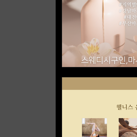
이태원 룸알바
대전룸알바