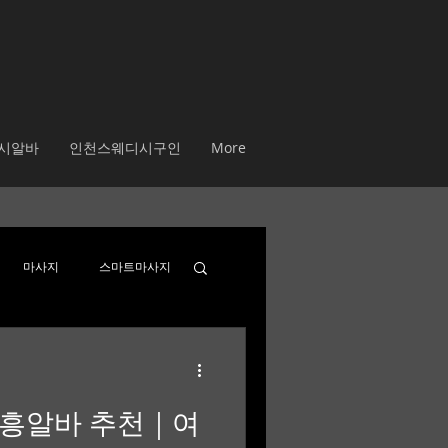
시알바
인천스웨디시구인
More
마사지
스마트마사지
인알바
수원스웨디시
흥알바 추천｜여
유흥알바 채용중