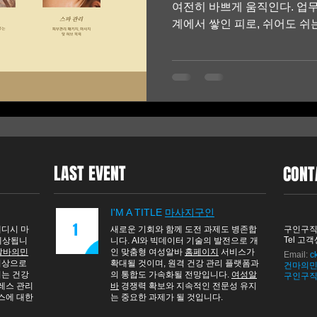
여전히 바쁘게 움직인다. 업무
계에서 쌓인 피로, 쉬어도 쉬는
간에 많은 사람들이 찾는 것이
웨디시는 단순히 피로를 푸는
온전히 정리해주는 ‘진짜 휴식
사람에게 스웨디시를 추천한다 장시간 앉아서 일하는 직장
인, 스트레스로 몸이 항상 무
풀리지 않는 사람이라면 스웨
다. 특히 혼자만의 조용한 
시는 만족도가 높은 힐링 방법
LAST EVENT
CONT
는 시간 우리가 원하는 휴식은
니다. 스웨디시는 조용한 공
진행되기 때문에, 외부 자극
I'M A TITLE
마사지구인
1
준다. 은은한 향과 차분한 환
웨디시 마
새로운 기회와 함께 도전 과제도 병존합
​구인구직
Tel 고객센
 예상됩니
니다. AI와 빅데이터 기술의 발전으로 개
알바의민
인 맞춤형 여성알바
홈페이지
서비스가
Email:
c
 이상으로
확대될 것이며, 원격 건강 관리 플랫폼과
건마의민
이는 건강
의 통합도 가속화될 전망입니다.
여성알
​구인구
레스 관리
바
경쟁력 확보와 지속적인 전문성 유지
비스에 대한
는 중요한 과제가 될 것입니다.