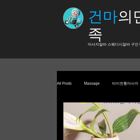
건마
의​
족
​마사지알바 스웨디시알바 구인
All Posts
Massage
타이전통마사지
스웨디시마사지
스웨디시
스
마사지
프리랜서알바
부업트