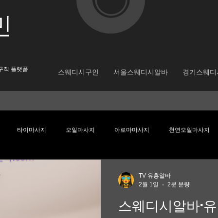
​민
구직 플랫폼
스웨디시구인
서울스웨디시알바
경기스웨디
타이마사지
오일마사지
아로마마사지
천연오일마사지
웨디시알바
스웨디시알바
스웨디시구인
대학생알바
직장
TV 유흥알바
2월 1일
2분 분량
스웨디시알바·유
렌드
부업추천
이태원 유흥알바 채용중
이태원 유흥알바