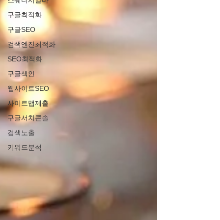
스웨디시알바
구글최적화
구글SEO
검색엔진최적화
SEO최적화
구글색인
웹사이트SEO
사이트맵제출
구글서치콘솔
검색노출
키워드분석