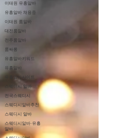
이태원 유흥알바
유흥알바 채용중
이태원 룸알바
대전룸알바
전주룸알바
룸싸롱
유흥알바키워드
유흥알바
유흥알바사이트
스웨디시 알바
전국스웨디시
스웨디시알바추천
스웨디시 알바
스웨디시알바·유흥
알바