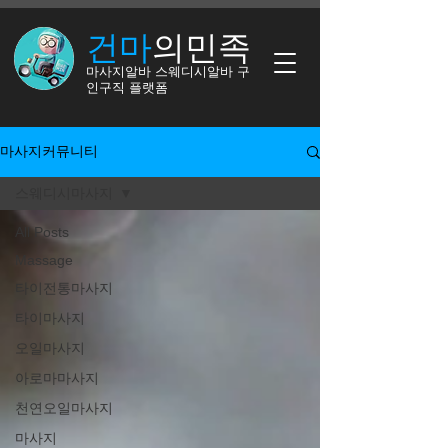
건마
의​​민족
​마사지알바 스웨디시알바 구
인구직 플랫폼
마사지커뮤니티
스웨디시마사지
All Posts
Massage
타이전통마사지
타이마사지
오일마사지
아로마마사지
천연오일마사지
마사지