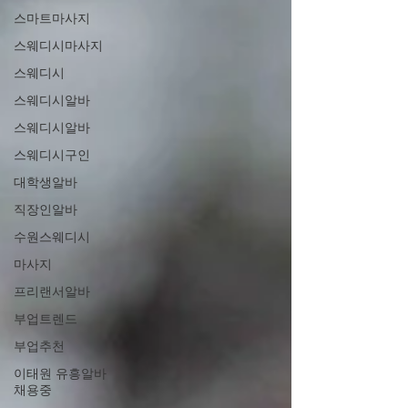
스마트마사지
스웨디시마사지
스웨디시
스웨디시알바
스웨디시알바
스웨디시구인
대학생알바
직장인알바
수원스웨디시
마사지
프리랜서알바
부업트렌드
부업추천
이태원 유흥알바
채용중