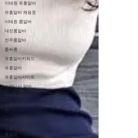
이태원 유흥알바
유흥알바 채용중
이태원 룸알바
대전룸알바
전주룸알바
룸싸롱
유흥알바키워드
유흥알바
유흥알바사이트
스웨디시 알바
전국스웨디시
스웨디시알바추
천
스웨디시 알바
스웨디시알바·유
흥알바