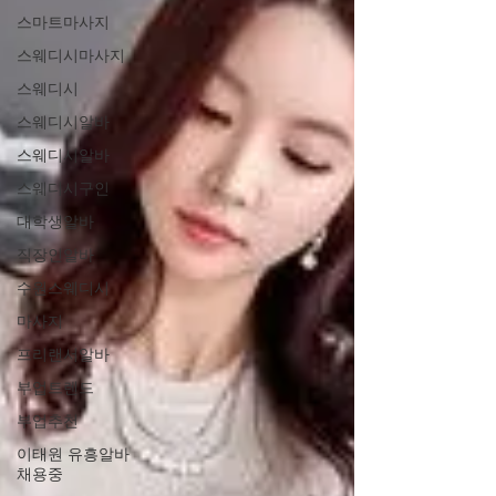
스마트마사지
스웨디시마사지
스웨디시
스웨디시알바
스웨디시알바
스웨디시구인
대학생알바
직장인알바
수원스웨디시
마사지
프리랜서알바
부업트렌드
부업추천
이태원 유흥알바
채용중