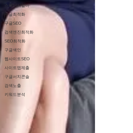
스웨디시알바
구글최적화
구글SEO
검색엔진최적화
SEO최적화
구글색인
웹사이트SEO
사이트맵제출
구글서치콘솔
검색노출
키워드분석