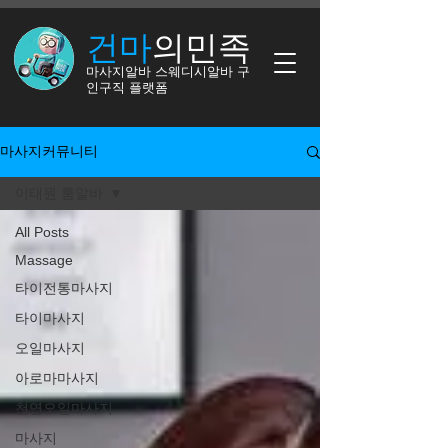
건마
의​​민족
​마사지알바 스웨디시알바 구
인구직 플랫폼
마사지커뮤니티
이태원 룸알바
All Posts
Massage
타이전통마사지
타이마사지
오일마사지
아로마마사지
천연오일마사지
마사지