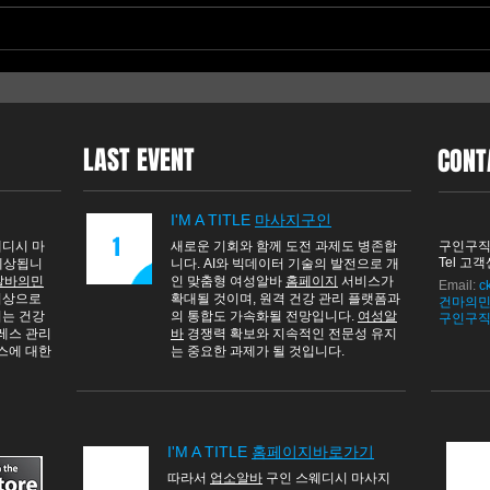
스웨디시알바·유흥알바 추천
스웨
｜여성·투잡 가능 조건 정리
돈 
LAST EVENT
CONT
I'M A TITLE
마사지구인
1
웨디시 마
새로운 기회와 함께 도전 과제도 병존합
​구인구직
Tel 고객센
 예상됩니
니다. AI와 빅데이터 기술의 발전으로 개
알바의민
인 맞춤형 여성알바
홈페이지
서비스가
Email:
c
 이상으로
확대될 것이며, 원격 건강 관리 플랫폼과
건마의민
이는 건강
의 통합도 가속화될 전망입니다.
여성알
​구인구
레스 관리
바
경쟁력 확보와 지속적인 전문성 유지
비스에 대한
는 중요한 과제가 될 것입니다.
I'M A TITLE
홈페이지바로가기
따라서
업소알바
구인 스웨디시 마사지