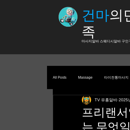
건마
의​
족
​마사지알바 스웨디시알바 구인
All Posts
Massage
타이전통마사지
TV 유흥알바
2025
스웨디시마사지
스웨디시
스
프리랜서알
는 무엇일
마사지
프리랜서알바
부업트