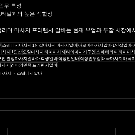
 업무 특성
스타일과의 높은 적합성
리며 마사지 프리랜서 알바는 현재 부업과 투잡 시장에
인
스웨디시마사지
1인샵마사지
마사지알바
아로마마사지알바
1인샵알바
마사지
1인샵
오일마사지
타이마사지
타이마사지구인
스파
테라피
타이마
구인
출장마사지알바
대학생알바
직장인알바
직장인투잡
태국마사지
태국
마사지
건마의민족
프리랜서알바
마사지
스웨디시알바