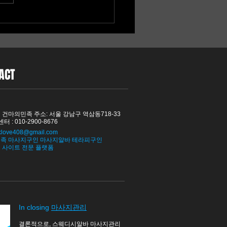
디시 알바, 무리하지 않고
버는 방법
ACT
 건마의민족 주소: 서울 강남구 역삼동718-33
터 : 010-2900-8676
klove408@gmail.com
족 마사지구인 마사지알바 테라피구인
직 사이트 전문 플랫폼
In closing
마사지관리
결론적으로,
스웨디시알바
마사지관리