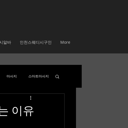
시알바
인천스웨디시구인
More
마사지
스마트마사지
인알바
수원스웨디시
는 이유
유흥알바 채용중