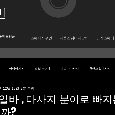
​민
구직 플랫폼
스웨디시구인
서울스웨디시알바
경기스웨디
타이마사지
오일마사지
아로마마사지
천연오일마사지
년 12월 13일
2분 분량
웨디시알바
스웨디시알바
스웨디시구인
대학생알바
직장
바 , 마사지 분야로 빠지
까?
렌드
부업추천
이태원 유흥알바 채용중
이태원 유흥알바